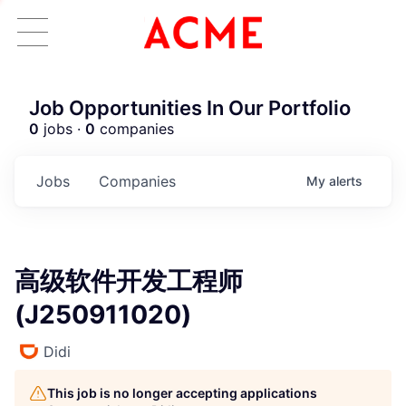
Job Opportunities In Our Portfolio
0
jobs ·
0
companies
Jobs
Companies
My
alerts
高级软件开发工程师
(J250911020)
Didi
This job is no longer accepting applications