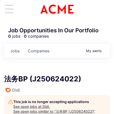
Job Opportunities In Our Portfolio
0
jobs ·
0
companies
Jobs
Companies
My
alerts
法务BP (J250624022)
Didi
This job is no longer accepting applications
See open jobs at
Didi
.
See open jobs similar to "
法务BP (J250624022)
"