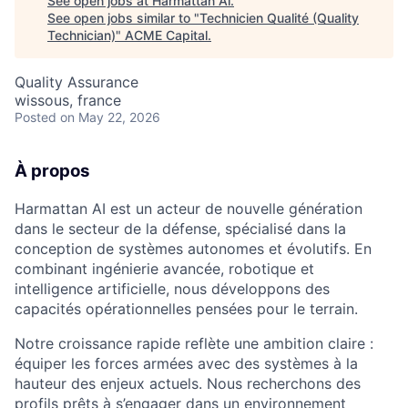
See open jobs at
Harmattan Ai
.
See open jobs similar to "
Technicien Qualité (Quality
Technician)
"
ACME Capital
.
Quality Assurance
wissous, france
Posted
on May 22, 2026
À propos
Harmattan AI est un acteur de nouvelle génération
dans le secteur de la défense, spécialisé dans la
conception de systèmes autonomes et évolutifs. En
combinant ingénierie avancée, robotique et
intelligence artificielle, nous développons des
capacités opérationnelles pensées pour le terrain.
Notre croissance rapide reflète une ambition claire :
équiper les forces armées avec des systèmes à la
ACME Homepage
hauteur des enjeux actuels. Nous recherchons des
profils prêts à s’engager dans un environnement