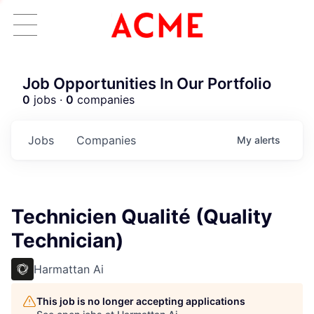
Job Opportunities In Our Portfolio
0
jobs ·
0
companies
Jobs
Companies
My
alerts
Technicien Qualité (Quality
Technician)
Harmattan Ai
This job is no longer accepting applications