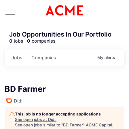
Job Opportunities In Our Portfolio
0
jobs ·
0
companies
Jobs
Companies
My
alerts
BD Farmer
Didi
This job is no longer accepting applications
See open jobs at
Didi
.
See open jobs similar to "
BD Farmer
"
ACME Capital
.