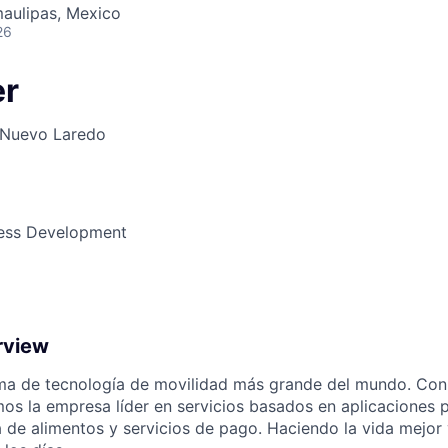
aulipas, Mexico
26
ME Homep
er
Nuevo Laredo
ness Development
rview
orma de tecnología de movilidad más grande del mundo. Co
os la empresa líder en servicios basados en aplicaciones 
a de alimentos y servicios de pago. Haciendo la vida mejor 