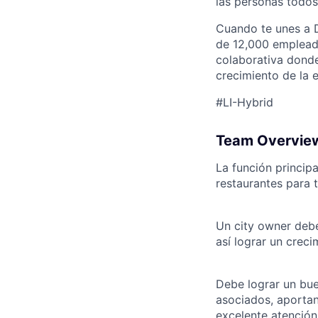
las personas todos 
Cuando te unes a D
de 12,000 empleado
colaborativa donde
crecimiento de la 
#LI-Hybrid
Team Overvie
La función princip
restaurantes para 
Un city owner debe
así lograr un creci
Debe lograr un bue
asociados, aportan
excelente atención 