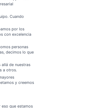
esarial
quipo. Cuando
pamos por los
os con excelencia
. Somos personas
as, decimos lo que
 allá de nuestras
 a otros.
 mayores
espetamos y creemos
or eso que estamos