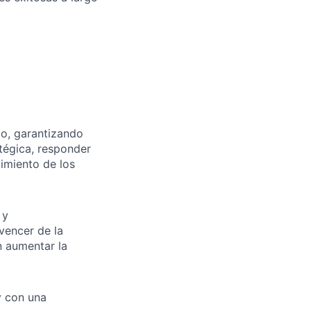
go, garantizando
tégica, responder
cimiento de los
 y
vencer de la
n aumentar la
y con una