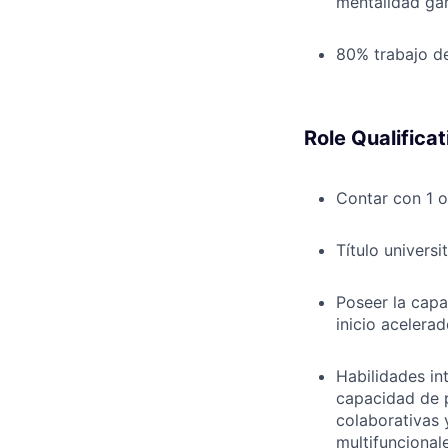
mentalidad ga
80% trabajo 
Role Qualificat
Contar con 1 o
Título univers
Poseer la capa
inicio acelera
Habilidades in
capacidad de p
colaborativas 
multifuncional