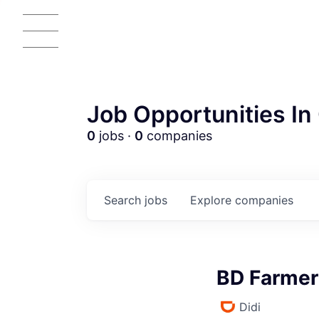
Job Opportunities In 
0
jobs ·
0
companies
Search
jobs
Explore
companies
BD Farmer
Didi