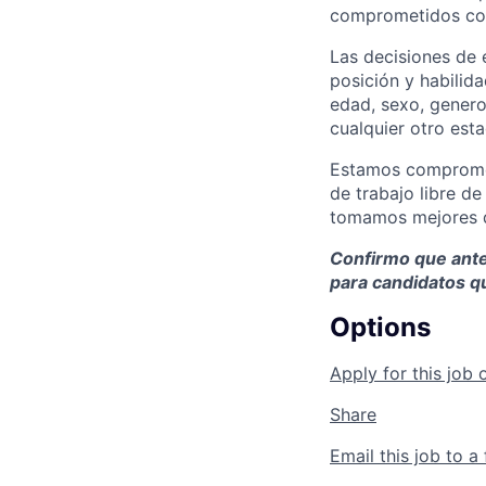
comprometidos con
Las decisiones de 
posición y habilid
edad, sexo, genero,
cualquier otro est
Estamos compromet
de trabajo libre d
tomamos mejores d
Confirmo que antes
para candidatos q
Options
Apply for this job 
Share
Email this job to a 