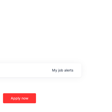
My
job
alerts
Apply now