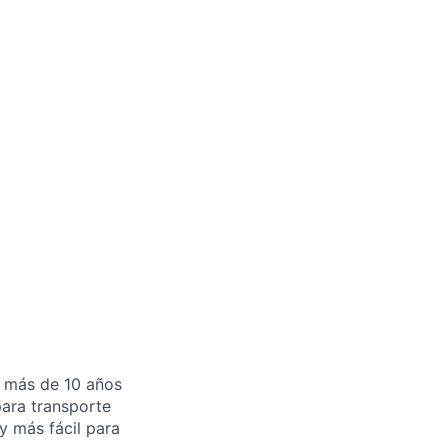
age
n más de 10 años
para transporte
y más fácil para