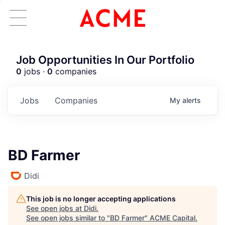
Job Opportunities In Our Portfolio
0
jobs ·
0
companies
Jobs
Companies
My
alerts
BD Farmer
Didi
This job is no longer accepting applications
See open jobs at
Didi
.
See open jobs similar to "
BD Farmer
"
ACME Capital
.