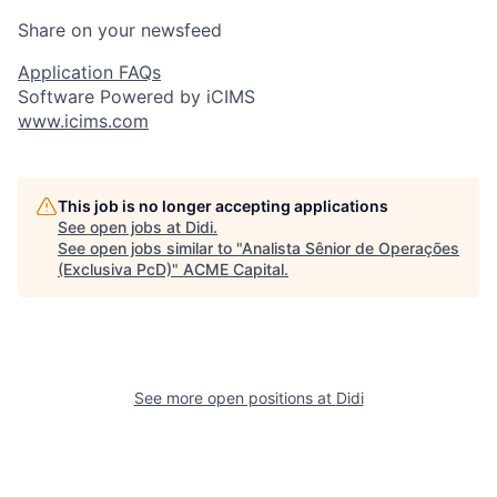
Share on your newsfeed
Application FAQs
Software Powered by iCIMS
www.icims.com
This job is no longer accepting applications
See open jobs at
Didi
.
See open jobs similar to "
Analista Sênior de Operações
(Exclusiva PcD)
"
ACME Capital
.
See more open positions at
Didi