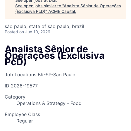
See open jobs at
Didi
.
See open jobs similar to "
Analista Sênior de Operações
(Exclusiva PcD)
"
ACME Capital
.
são paulo, state of são paulo, brazil
Posted
on Jun 10, 2026
Analista Sênior de
Operações (Exclusiva
PcD)
Job Locations
BR-SP-Sao Paulo
ID
2026-19577
Category
Operations & Strategy - Food
Employee Class
Regular