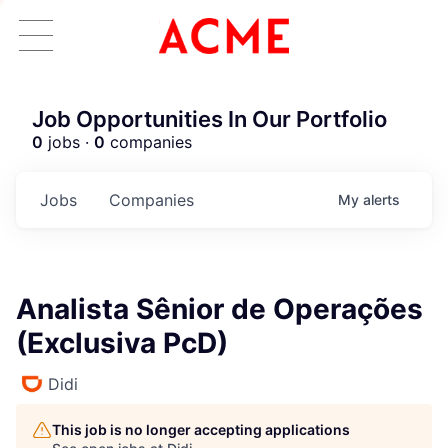
Job Opportunities In Our Portfolio
0
jobs ·
0
companies
Jobs
Companies
My
alerts
Analista Sênior de Operações
(Exclusiva PcD)
Didi
This job is no longer accepting applications