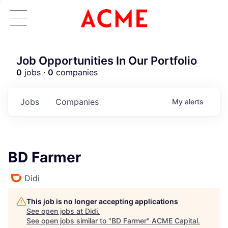
Job Opportunities In Our Portfolio
0
jobs ·
0
companies
Jobs
Companies
My
alerts
BD Farmer
Didi
This job is no longer accepting applications
See open jobs at
Didi
.
See open jobs similar to "
BD Farmer
"
ACME Capital
.