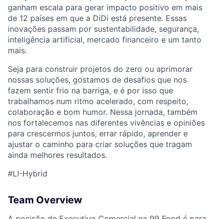
ganham escala para gerar impacto positivo em mais
de 12 países em que a DiDi está presente. Essas
ACME Homepage
inovações passam por sustentabilidade, segurança,
inteligência artificial, mercado financeiro e um tanto
mais.
Seja para construir projetos do zero ou aprimorar
nossas soluções, gostamos de desafios que nos
fazem sentir frio na barriga, e é por isso que
trabalhamos num ritmo acelerado, com respeito,
colaboração e bom humor. Nessa jornada, também
nos fortalecemos nas diferentes vivências e opiniões
para crescermos juntos, errar rápido, aprender e
ajustar o caminho para criar soluções que tragam
ainda melhores resultados.
#LI-Hybrid
Team Overview
A posição de Executivo Comercial na 99 Food é para