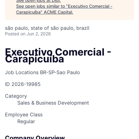
See open jobs at
Didi
.
See open jobs similar to "
Executivo Comercial -
Carapicuíba
"
ACME Capital
.
são paulo, state of são paulo, brazil
Posted
on Jun 2, 2026
Executivo Comercial -
Carapicuíba
Job Locations
BR-SP-Sao Paulo
ID
2026-19985
Category
Sales & Business Development
Employee Class
Regular
Company Overview