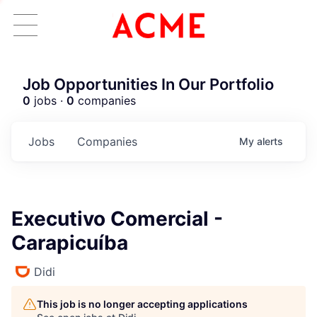
Job Opportunities In Our Portfolio
0
jobs ·
0
companies
Jobs
Companies
My
alerts
Executivo Comercial -
Carapicuíba
Didi
This job is no longer accepting applications