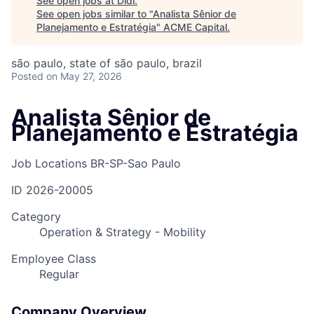
See open jobs at
Didi
.
See open jobs similar to "
Analista Sênior de
Planejamento e Estratégia
"
ACME Capital
.
são paulo, state of são paulo, brazil
Posted
on May 27, 2026
Analista Sênior de
Planejamento e Estratégia
Job Locations
BR-SP-Sao Paulo
ID
2026-20005
Category
Operation & Strategy - Mobility
Employee Class
Regular
Company Overview