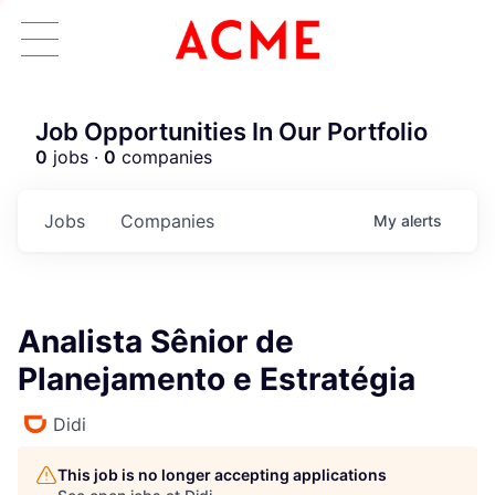
Job Opportunities In Our Portfolio
0
jobs ·
0
companies
Jobs
Companies
My
alerts
Analista Sênior de
Planejamento e Estratégia
Didi
This job is no longer accepting applications