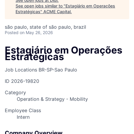
See open jobs at
Didi
.
See open jobs similar to "
Estagiário em Operações
Estratégicas
"
ACME Capital
.
são paulo, state of são paulo, brazil
Posted
on May 26, 2026
Estagiário em Operações
Estratégicas
Job Locations
BR-SP-Sao Paulo
ID
2026-19820
Category
Operation & Strategy - Mobility
Employee Class
Intern
Company Overview