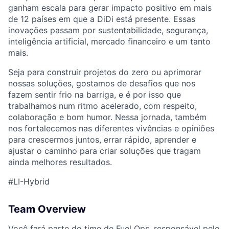
ganham escala para gerar impacto positivo em mais
de 12 países em que a DiDi está presente. Essas
inovações passam por sustentabilidade, segurança,
inteligência artificial, mercado financeiro e um tanto
mais.
Seja para construir projetos do zero ou aprimorar
nossas soluções, gostamos de desafios que nos
fazem sentir frio na barriga, e é por isso que
trabalhamos num ritmo acelerado, com respeito,
colaboração e bom humor. Nessa jornada, também
ACME Homepage
nos fortalecemos nas diferentes vivências e opiniões
para crescermos juntos, errar rápido, aprender e
ajustar o caminho para criar soluções que tragam
ainda melhores resultados.
#LI-Hybrid
Team Overview
Você fará parte do time de Fuel Ops, responsável pelo