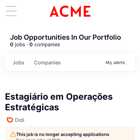
Job Opportunities In Our Portfolio
0
jobs ·
0
companies
Jobs
Companies
My
alerts
Estagiário em Operações
Estratégicas
Didi
This job is no longer accepting applications