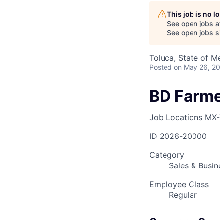
This job is no 
See open jobs a
AC
See open jobs si
Toluca, State of M
Posted
on May 26, 2
BD Farm
Job Locations
MX-
ID
2026-20000
Category
Sales & Busi
Employee Class
Regular