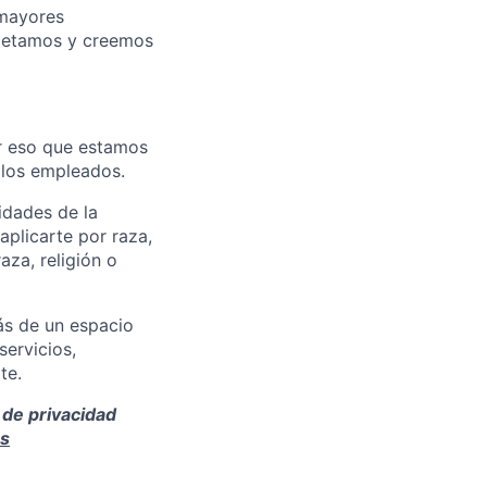
 mayores
espetamos y creemos
or eso que estamos
los empleados.
idades de la
plicarte por raza,
aza, religión o
ás de un espacio
servicios,
te.
 de privacidad
ms