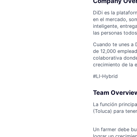
Company Ove
DiDi es la plataf
en el mercado, som
inteligente, entreg
las personas todos 
Cuando te unes a D
de 12,000 empleado
colaborativa donde
crecimiento de la 
#LI-Hybrid
Team Overvie
La función princip
(Toluca) para tene
Un farmer debe bus
lograr un crecimie