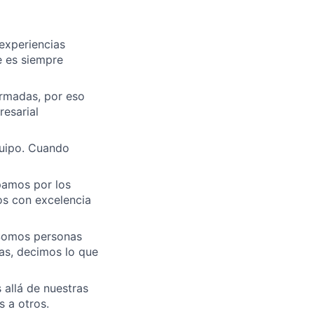
experiencias
e es siempre
rmadas, por eso
esarial
quipo. Cuando
pamos por los
os con excelencia
. Somos personas
as, decimos lo que
 allá de nuestras
 a otros.