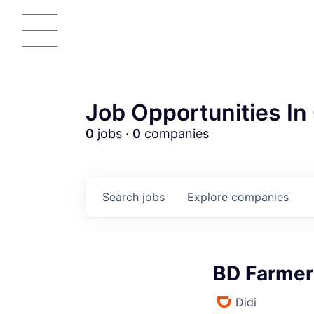
Job Opportunities In 
0
jobs ·
0
companies
Search
jobs
Explore
companies
BD Farmer
Didi