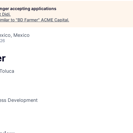
longer accepting applications
t
Didi
.
ME Homep
milar to "
BD Farmer
"
ACME Capital
.
exico, Mexico
026
er
Toluca
ness Development