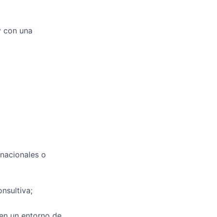
y con una
rnacionales o
nsultiva;
 en un entorno de