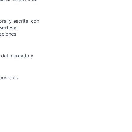
al y escrita, con
sertivas,
zaciones
s del mercado y
posibles