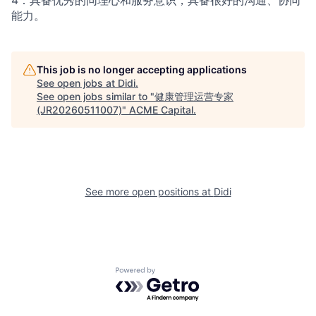
4：具备优秀的同理心和服务意识，具备很好的沟通、协同
能力。
This job is no longer accepting applications
See open jobs at
Didi
.
See open jobs similar to "
健康管理运营专家
(JR20260511007)
"
ACME Capital
.
See more open positions at
Didi
Powered by Getro.com