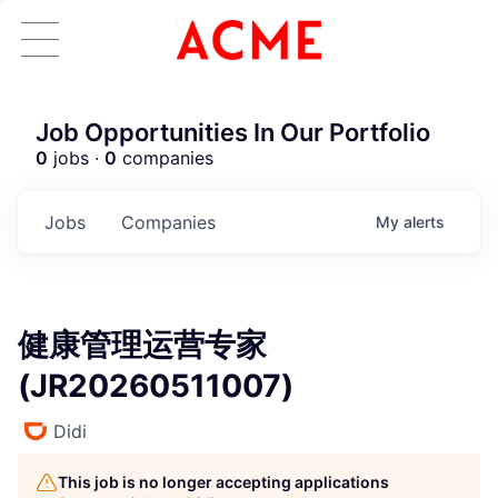
Job Opportunities In Our Portfolio
0
jobs ·
0
companies
Jobs
Companies
My
alerts
健康管理运营专家
(JR20260511007)
Didi
This job is no longer accepting applications