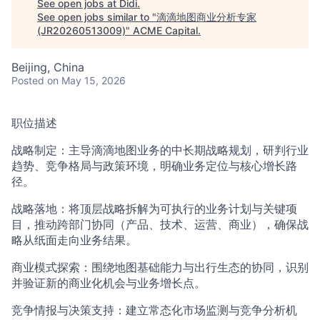
See open jobs at
Didi
.
ACME Homepage
See open jobs similar to "
滴滴地图商业分析专家
(JR20260513009)
"
ACME Capital
.
Beijing, China
Posted
on May 15, 2026
职位描述
战略制定：主导滴滴地图业务的中长期战略规划，研判行业
趋势、竞争格局与政策环境，明确业务定位与核心增长路
径。
战略落地：将顶层战略拆解为可执行的业务计划与关键项
目，推动跨部门协同（产品、技术、运营、商业），确保战
略从纸面走向业务结果。
商业模式探索：围绕地图基础能力与出行生态的协同，识别
并验证新的商业化机会与业务增长点。
竞争情报与决策支持：建立常态化市场监测与竞争分析机