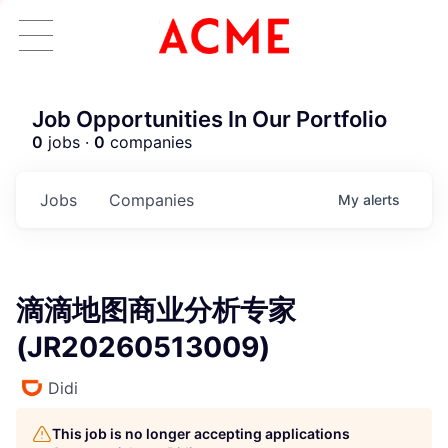
Job Opportunities In Our Portfolio
0
jobs ·
0
companies
Jobs
Companies
My
alerts
滴滴地图商业分析专家
(JR20260513009)
Didi
This job is no longer accepting applications