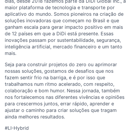
dias, desde 2018 fazemos parte da DiDi Global Inc., a
maior plataforma de tecnologia e transporte por
aplicativo do mundo. Somos pioneiros na criação de
soluções inovadoras que começam no Brasil e que
ganham escala para gerar impacto positivo em mais
de 12 países em que a DiDi está presente. Essas
inovações passam por sustentabilidade, segurança,
inteligência artificial, mercado financeiro e um tanto
mais.
Seja para construir projetos do zero ou aprimorar
nossas soluções, gostamos de desafios que nos
ACME Homepage
fazem sentir frio na barriga, e é por isso que
trabalhamos num ritmo acelerado, com respeito,
colaboração e bom humor. Nessa jornada, também
nos fortalecemos nas diferentes vivências e opiniões
para crescermos juntos, errar rápido, aprender e
ajustar o caminho para criar soluções que tragam
ainda melhores resultados.
#LI-Hybrid