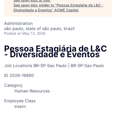
See open jobs at
Didi
.
See open jobs similar to "
Pessoa Estagiária de L&C -
Diversidade e Eventos
"
ACME Capital
.
Administration
são paulo, state of são paulo, brazil
Posted
on May 13, 2026
Pessoa Estagiária de L&C
- Diversidade e Eventos
Job Locations
BR-SP-Sao Paulo | BR-SP-Sao Paulo
ID
2026-19860
Category
Human Resources
Employee Class
Intern