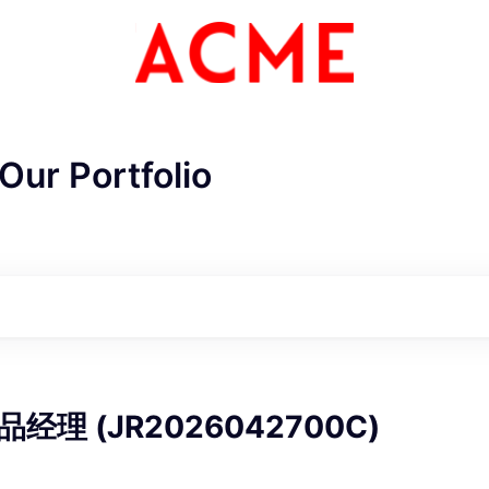
Our Portfolio
ME Homep
理 (JR2026042700C)