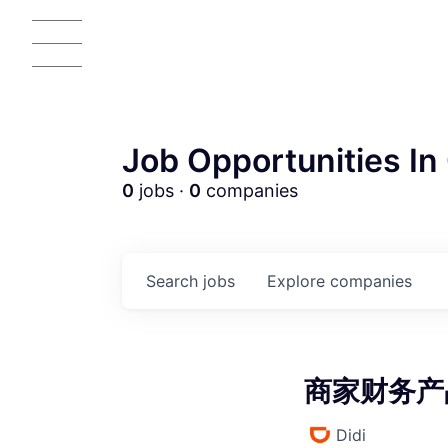
Job Opportunities In 
0
jobs ·
0
companies
AC
Search
jobs
Explore
companies
商家财务产品经
Didi