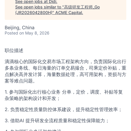
ACME Homepage
See open jobs at
Didi
.
See open jobs similar to "
高级研发工程师_Go
(JR2026042800H)
"
ACME Capital
.
Beijing, China
Posted
on May 8, 2026
职位描述
滴滴核心的国际化交易市场工程架构方向，负责国际化出行
多条业务线、每日海量的订单交易撮合，司乘定价补贴，重
点解决高并发计算，海量数据处理，高可用架构，资损与方
案等难点问题。
1. 参与国际化出行核心业务 分单，定价，调度、补贴等复
杂策略的架构设计和开发；
2. 负责稳定性质量防控体系建设，提升稳定性管理效率；
3. 借助AI 提升研发全流程质量和稳定性保障能力；