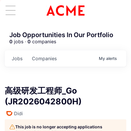
Job Opportunities In Our Portfolio
0
jobs ·
0
companies
Jobs
Companies
My
alerts
高级研发工程师_Go
(JR2026042800H)
Didi
This job is no longer accepting applications