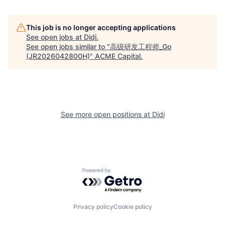
This job is no longer accepting applications
See open jobs at
Didi
.
See open jobs similar to "
高级研发工程师_Go
(JR2026042800H)
"
ACME Capital
.
See more open positions at
Didi
Powered by Getro.com
Privacy policy
Cookie policy