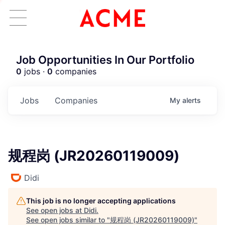
Job Opportunities In Our Portfolio
0
jobs ·
0
companies
Jobs
Companies
My
alerts
规程岗 (JR20260119009)
Didi
This job is no longer accepting applications
See open jobs at
Didi
.
See open jobs similar to "
规程岗 (JR20260119009)
"