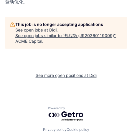
驱动优化。
This job is no longer accepting applications
See open jobs at
Didi
.
See open jobs similar to "
规程岗 (JR20260119009)
"
ACME Capital
.
See more open positions at
Didi
Powered by Getro.com
Privacy policy
Cookie policy