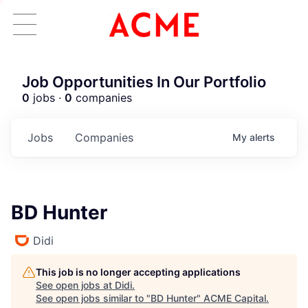
Job Opportunities In Our Portfolio
0
jobs ·
0
companies
Jobs
Companies
My
alerts
BD Hunter
Didi
This job is no longer accepting applications
See open jobs at
Didi
.
See open jobs similar to "
BD Hunter
"
ACME Capital
.