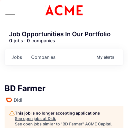
Job Opportunities In Our Portfolio
0
jobs ·
0
companies
Jobs
Companies
My
alerts
BD Farmer
Didi
This job is no longer accepting applications
See open jobs at
Didi
.
See open jobs similar to "
BD Farmer
"
ACME Capital
.