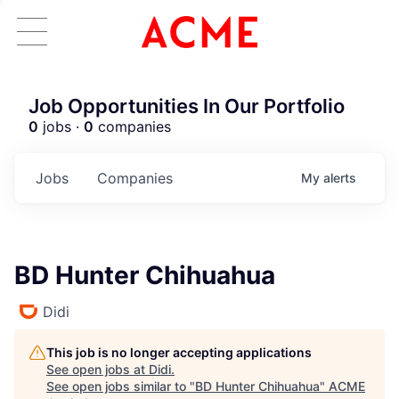
Job Opportunities In Our Portfolio
0
jobs ·
0
companies
Jobs
Companies
My
alerts
BD Hunter Chihuahua
Didi
This job is no longer accepting applications
See open jobs at
Didi
.
See open jobs similar to "
BD Hunter Chihuahua
"
ACME