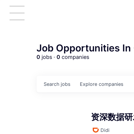
Job Opportunities In 
0
jobs ·
0
companies
AC
Search
jobs
Explore
companies
资深数据研发
Didi