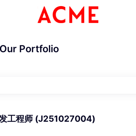
Our Portfolio
ME Homep
工程师 (J251027004)