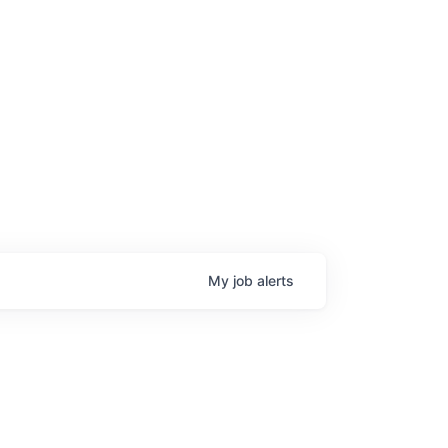
age
My
job
alerts