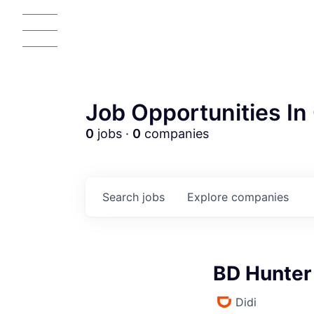
Job Opportunities In 
0
jobs ·
0
companies
Search
jobs
Explore
companies
BD Hunter
Didi