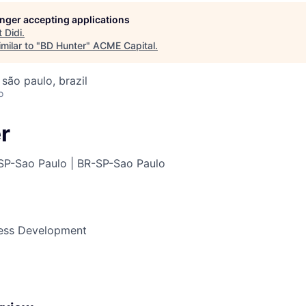
longer accepting applications
t
Didi
.
ME Homep
milar to "
BD Hunter
"
ACME Capital
.
 são paulo, brazil
o
r
SP-Sao Paulo | BR-SP-Sao Paulo
ness Development