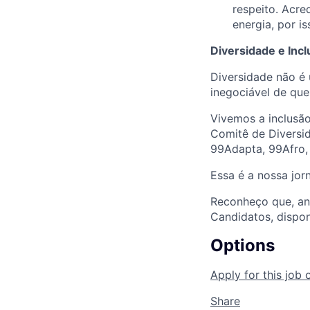
respeito. Acre
energia, por i
Diversidade e Inc
Diversidade não é 
inegociável de qu
Vivemos a inclusão
Comitê de Diversid
99Adapta, 99Afro,
Essa é a nossa jor
Reconheço que, ante
Candidatos, dispon
Options
Apply for this job 
Share