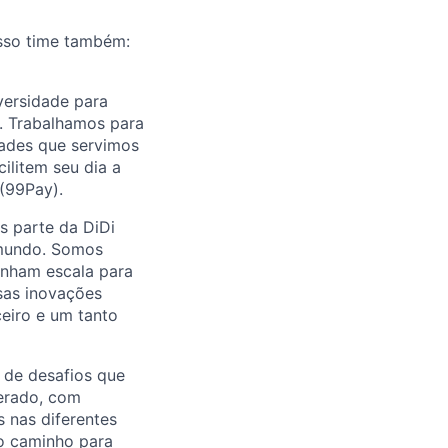
osso time também:
versidade para
o. Trabalhamos para
dades que servimos
ilitem seu dia a
 (99Pay).
s parte da DiDi
o mundo. Somos
anham escala para
sas inovações
ceiro e um tanto
 de desafios que
lerado, com
 nas diferentes
 o caminho para