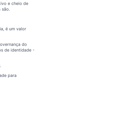
ivo e cheio de
 são.
a, é um valor
 governança do
s de identidade -
.
dade para