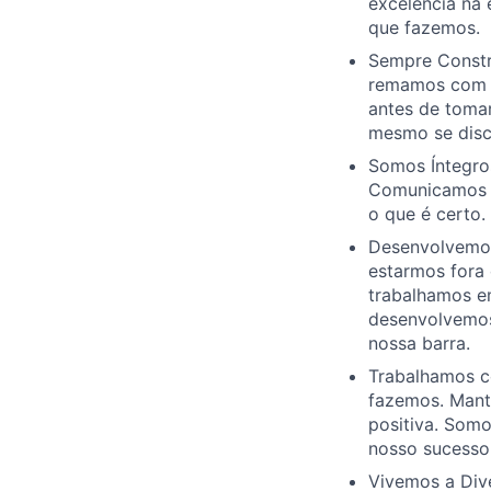
excelência na
que fazemos.
Sempre Constr
remamos com r
antes de toma
mesmo se dis
Somos Íntegros
Comunicamos c
o que é certo.
Desenvolvemos
estarmos fora
trabalhamos e
desenvolvemos
nossa barra.
Trabalhamos c
fazemos. Mant
positiva. Somo
nosso sucesso
Vivemos a Dive