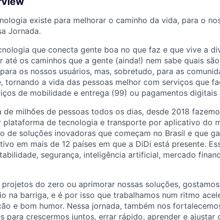
rview
nologia existe para melhorar o caminho da vida, para o n
a Jornada.
nologia que conecta gente boa no que faz e que vive a di
ar até os caminhos que a gente (ainda!) nem sabe quais sã
 para os nossos usuários, mas, sobretudo, para as comuni
, tornando a vida das pessoas melhor com serviços que fac
viços de mobilidade e entrega (99) ou pagamentos digitais
ida de milhões de pessoas todos os dias, desde 2018 fazemo
or plataforma de tecnologia e transporte por aplicativo d
ção de soluções inovadoras que começam no Brasil e que g
tivo em mais de 12 países em que a DiDi está presente. Es
bilidade, segurança, inteligência artificial, mercado finan
r projetos do zero ou aprimorar nossas soluções, gostamos
rio na barriga, e é por isso que trabalhamos num ritmo ace
ação e bom humor. Nessa jornada, também nos fortalecemos
es para crescermos juntos, errar rápido, aprender e ajustar