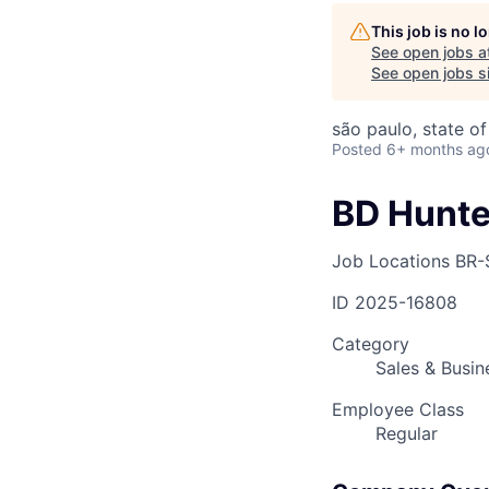
This job is no 
See open jobs a
AC
See open jobs si
são paulo, state of
Posted
6+ months ag
BD Hunte
Job Locations
BR-
ID
2025-16808
Category
Sales & Busi
Employee Class
Regular