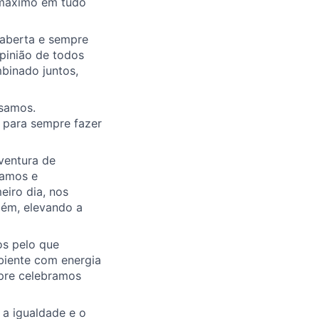
 máximo em tudo
 aberta e sempre
pinião de todos
binado juntos,
ssamos.
 para sempre fazer
ventura de
ramos e
iro dia, nos
ém, elevando a
s pelo que
biente com energia
mpre celebramos
 a igualdade e o