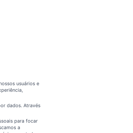
nossos usuários e
periência,
or dados. Através
soais para focar
uscamos a