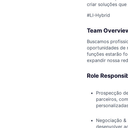
criar soluções que
#LI-Hybrid
Team Overvie
Buscamos profissio
oportunidades de n
funções estarão fo
expandir nossa red
Role Responsibi
Prospecção de 
parceiros, co
personalizadas
Negociação & 
desenvolver a