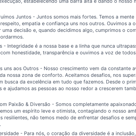
 execução, estabelecendo uma barra alta e dando o nosso
uímos Juntos - Juntos somos mais fortes. Temos a mente
espeito, empatia e confiança uns nos outros. Ouvimos a o
r uma decisão e, quando decidimos algo, cumprimos o com
cordarmos.
 - Integridade é a nossa base e a linha que nunca ultrapa
om honestidade, transparência e ouvimos a voz de todos
 uns aos Outros - Nosso crescimento vem da constante a
 da nossa zona de conforto. Aceitamos desafios, nos supe
m busca da excelência em tudo que fazemos. Desde o prime
 e ajudamos as pessoas ao nosso redor a crescerem tamb
om Paixão & Diversão - Somos completamente apaixonado
emos um espírito leve e otimista, contagiando o nosso am
s resilientes, não temos medo de enfrentar desafios e se
.
rsidade - Para nós, o coração da diversidade é a inclusão,