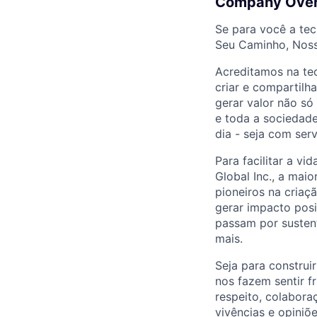
Company Ove
Se para você a tec
Seu Caminho, Noss
Acreditamos na tec
criar e compartilh
gerar valor não só
e toda a sociedade
dia - seja com ser
Para facilitar a v
Global Inc., a mai
pioneiros na cria
gerar impacto posi
passam por sustenta
mais.
Seja para construi
nos fazem sentir f
respeito, colabor
vivências e opiniõ