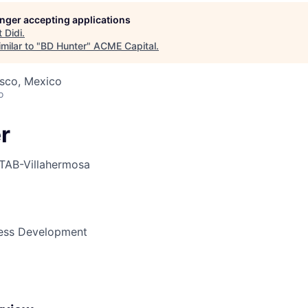
longer accepting applications
t
Didi
.
ME Homep
milar to "
BD Hunter
"
ACME Capital
.
asco, Mexico
o
r
TAB-Villahermosa
ness Development