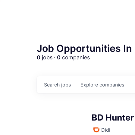
Job Opportunities In 
0
jobs ·
0
companies
Search
jobs
Explore
companies
BD Hunter
Didi