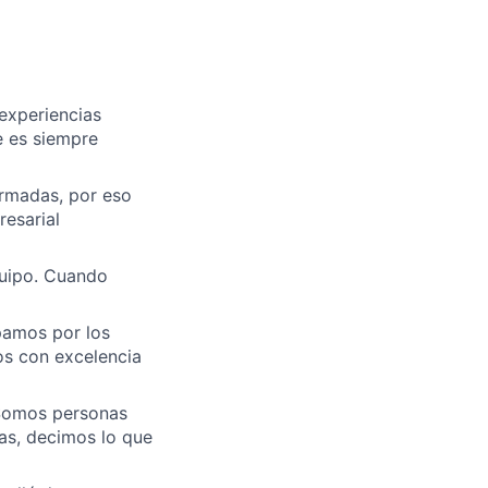
experiencias
e es siempre
rmadas, por eso
esarial
quipo. Cuando
pamos por los
os con excelencia
. Somos personas
as, decimos lo que