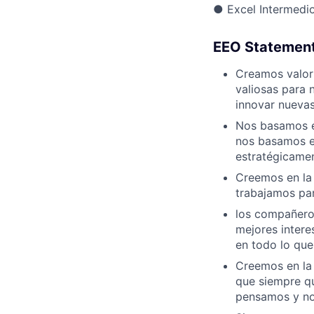
●
Excel Intermedio
EEO Statemen
Creamos valor 
valiosas para 
innovar nuevas
Nos basamos e
nos basamos e
estratégicamen
Creemos en la 
trabajamos par
los compañero
mejores inter
en todo lo qu
Creemos en la 
que siempre qu
pensamos y no