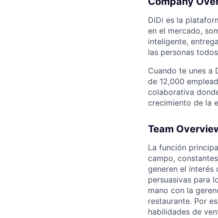
Company Ove
DiDi es la plataf
en el mercado, som
inteligente, entreg
las personas todos 
Cuando te unes a D
de 12,000 empleado
colaborativa donde
crecimiento de la 
Team Overvie
La función princip
campo, constantes 
generen el interés 
persuasivas para lo
mano con la gerenci
restaurante. Por 
habilidades de ven