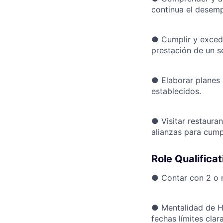
continua el desem
●
Cumplir y exced
prestación de un s
●
Elaborar planes
establecidos.
●
Visitar restaur
alianzas para cump
Role Qualificat
●
Contar con 2 o 
●
Mentalidad de H
fechas límites clar