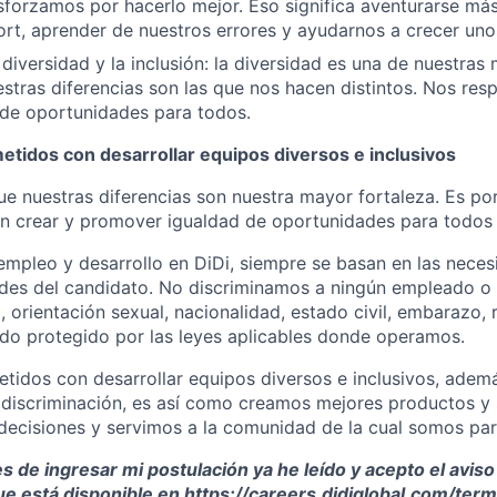
forzamos por hacerlo mejor. Eso significa aventurarse más
rt, aprender de nuestros errores y ayudarnos a crecer unos
diversidad y la inclusión: la diversidad es una de nuestras
estras diferencias son las que nos hacen distintos. Nos r
 de oportunidades para todos.
idos con desarrollar equipos diversos e inclusivos
e nuestras diferencias son nuestra mayor fortaleza. Es p
 crear y promover igualdad de oportunidades para todos 
empleo y desarrollo en DiDi, siempre se basan en las neces
ades del candidato. No discriminamos a ningún empleado o a
 orientación sexual, nacionalidad, estado civil, embarazo, r
ado protegido por las leyes aplicables donde operamos.
idos con desarrollar equipos diversos e inclusivos, adem
e discriminación, es así como creamos mejores productos y 
ecisiones y servimos a la comunidad de la cual somos par
 de ingresar mi postulación ya he leído y acepto el aviso
ue está disponible en
https://careers.didiglobal.com/ter