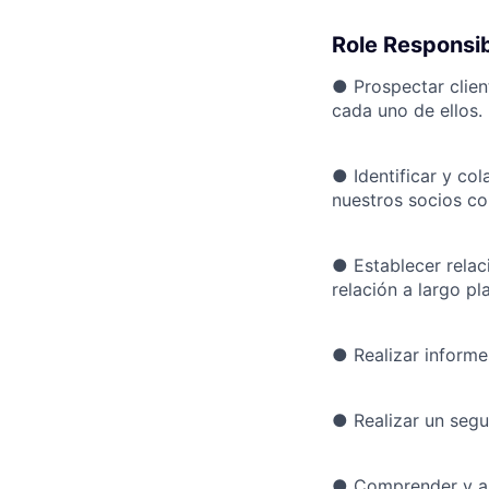
Role Responsibi
●
Prospectar clien
cada uno de ellos.
●
Identificar y c
nuestros socios co
●
Establecer rela
relación a largo p
●
Realizar inform
●
Realizar un segu
●
Comprender y ap