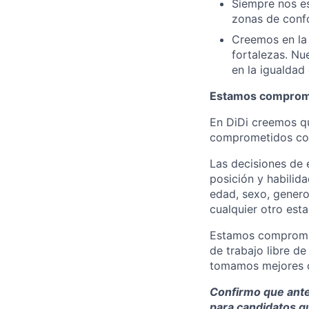
Siempre nos es
zonas de confo
Creemos en la 
fortalezas. Nu
en la igualdad
Estamos compromet
En DiDi creemos qu
comprometidos con
Las decisiones de 
posición y habilid
edad, sexo, genero,
cualquier otro est
Estamos compromet
de trabajo libre d
tomamos mejores d
Confirmo que antes
para candidatos q