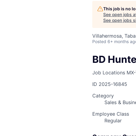
This job is no 
See open jobs a
AC
See open jobs si
Villahermosa, Tab
Posted
6+ months ag
BD Hunte
Job Locations
MX-
ID
2025-16845
Category
Sales & Busi
Employee Class
Regular