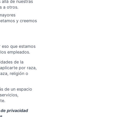
 allá de nuestras
 a otros.
 mayores
espetamos y creemos
or eso que estamos
los empleados.
idades de la
plicarte por raza,
aza, religión o
ás de un espacio
servicios,
te.
 de privacidad
ms