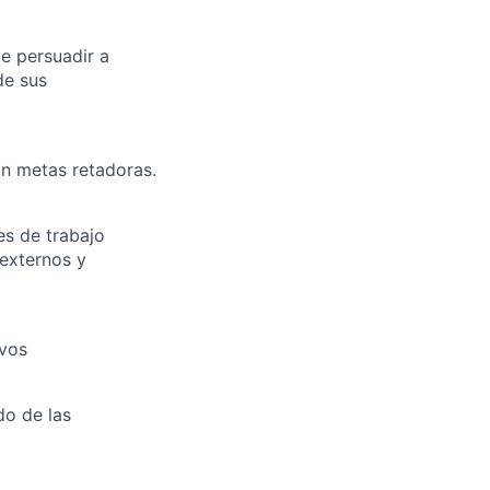
e persuadir a
de sus
on metas retadoras.
es de trabajo
 externos y
ivos
do de las