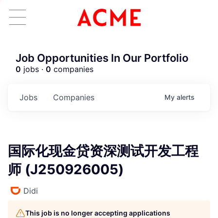
Job Opportunities In Our Portfolio
0
jobs ·
0
companies
Jobs
Companies
My
alerts
国际化现金贷资深测试开发工程
师 (J250926005)
Didi
This job is no longer accepting applications