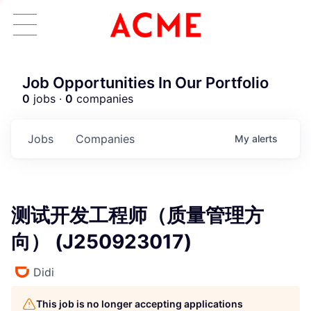
Job Opportunities In Our Portfolio
0
jobs ·
0
companies
Jobs
Companies
My
alerts
测试开发工程师（质量管理方
向） (J250923017)
Didi
This job is no longer accepting applications