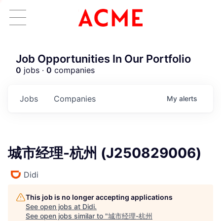
Job Opportunities In Our Portfolio
0
jobs ·
0
companies
Jobs
Companies
My
alerts
城市经理-杭州 (J250829006)
Didi
This job is no longer accepting applications
ACME Homepage
See open jobs at
Didi
.
See open jobs similar to "
城市经理-杭州