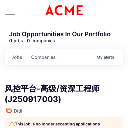
Job Opportunities In Our Portfolio
0
jobs ·
0
companies
Jobs
Companies
My
alerts
风控平台-高级/资深工程师
(J250917003)
Didi
This job is no longer accepting applications