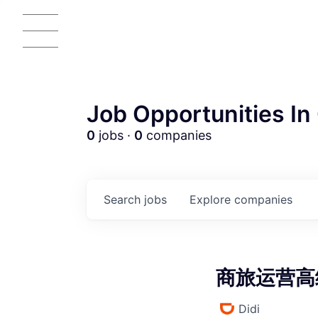
Job Opportunities In 
0
jobs ·
0
companies
AC
Search
jobs
Explore
companies
商旅运营高级专
Didi