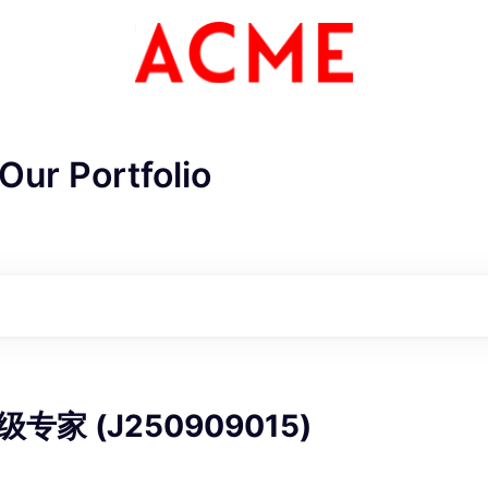
Our Portfolio
ME Homep
家 (J250909015)