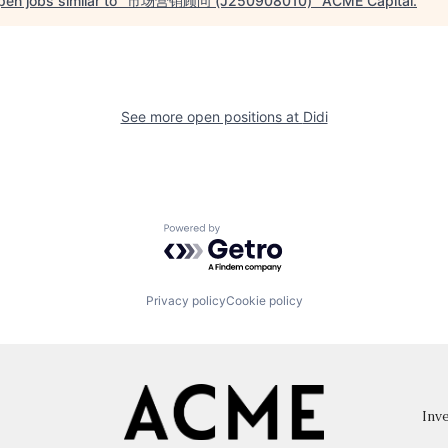
en jobs similar to "
市场营销顾问 (J250908010)
"
ACME Capital
.
See more open positions at
Didi
Powered by Getro.com
Privacy policy
Cookie policy
Inve