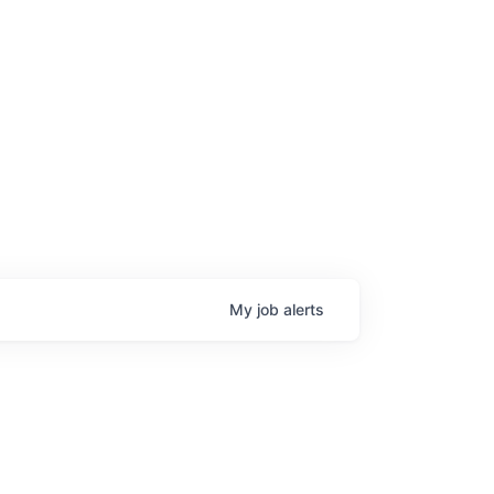
age
My
job
alerts