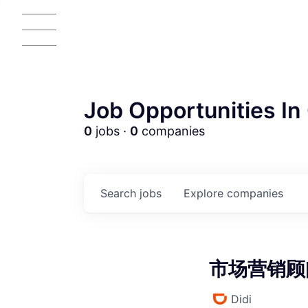
Job Opportunities In 
0
jobs ·
0
companies
AC
Search
jobs
Explore
companies
市场营销顾问 
Didi