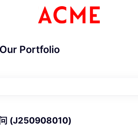
Our Portfolio
ME Homep
(J250908010)