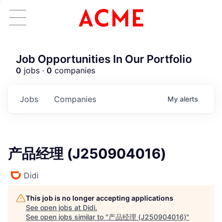
Job Opportunities In Our Portfolio
0
jobs ·
0
companies
Jobs
Companies
My
alerts
产品经理 (J250904016)
Didi
This job is no longer accepting applications
See open jobs at
Didi
.
ACME Homepage
See open jobs similar to "
产品经理 (J250904016)
"