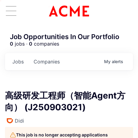
Job Opportunities In Our Portfolio
0
jobs ·
0
companies
Jobs
Companies
My
alerts
高级研发工程师（智能Agent方
向） (J250903021)
Didi
This job is no longer accepting applications