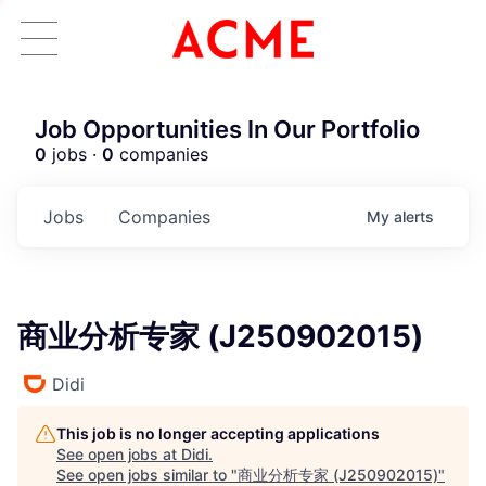
Job Opportunities In Our Portfolio
0
jobs ·
0
companies
Jobs
Companies
My
alerts
商业分析专家 (J250902015)
Didi
This job is no longer accepting applications
See open jobs at
Didi
.
See open jobs similar to "
商业分析专家 (J250902015)
"