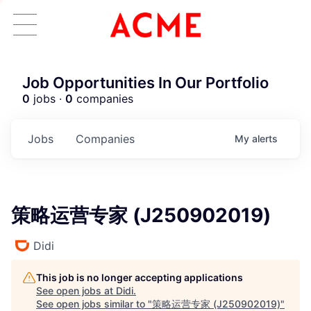
Job Opportunities In Our Portfolio
0
jobs ·
0
companies
Jobs
Companies
My
alerts
策略运营专家 (J250902019)
Didi
This job is no longer accepting applications
See open jobs at
Didi
.
ACME Homepage
See open jobs similar to "
策略运营专家 (J250902019)
"