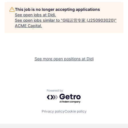
This job is no longer accepting applications
See open jobs at
Didi
.
See open jobs similar to "
G端运营专家 (J250903020)
"
ACME Capital
.
See more open positions at
Didi
Powered by Getro.com
Privacy policy
Cookie policy