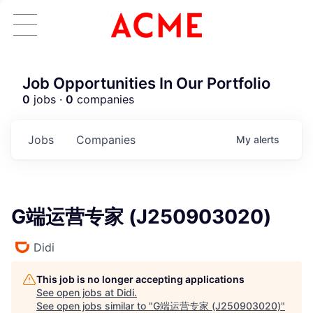
Job Opportunities In Our Portfolio
0
jobs ·
0
companies
Jobs
Companies
My
alerts
G端运营专家 (J250903020)
Didi
This job is no longer accepting applications
See open jobs at
Didi
.
See open jobs similar to "
G端运营专家 (J250903020)
"