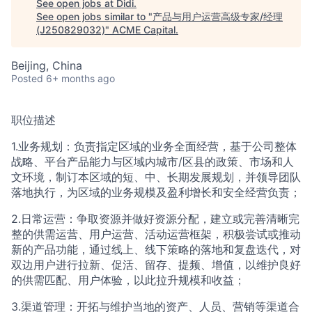
See open jobs at
Didi
.
See open jobs similar to "
产品与用户运营高级专家/经理
ACME Homepage
(J250829032)
"
ACME Capital
.
Beijing, China
Posted
6+ months ago
职位描述
1.业务规划：负责指定区域的业务全面经营，基于公司整体
战略、平台产品能力与区域内城市/区县的政策、市场和人
文环境，制订本区域的短、中、长期发展规划，并领导团队
落地执行，为区域的业务规模及盈利增长和安全经营负责；
2.日常运营：争取资源并做好资源分配，建立或完善清晰完
整的供需运营、用户运营、活动运营框架，积极尝试或推动
新的产品功能，通过线上、线下策略的落地和复盘迭代，对
双边用户进行拉新、促活、留存、提频、增值，以维护良好
的供需匹配、用户体验，以此拉升规模和收益；
3.渠道管理：开拓与维护当地的资产、人员、营销等渠道合