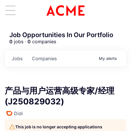
Job Opportunities In Our Portfolio
0
jobs ·
0
companies
Jobs
Companies
My
alerts
产品与用户运营高级专家/经理
(J250829032)
Didi
This job is no longer accepting applications