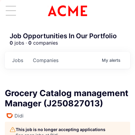
Job Opportunities In Our Portfolio
0
jobs ·
0
companies
Jobs
Companies
My
alerts
Grocery Catalog management
Manager (J250827013)
Didi
This job is no longer accepting applications