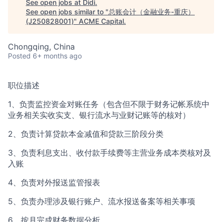
ACME Homepage
See open jobs at
Didi
.
See open jobs similar to "
总账会计（金融业务-重庆）
(J250828001)
"
ACME Capital
.
Chongqing, China
Posted
6+ months ago
职位描述
1、负责监控资金对账任务（包含但不限于财务记帐系统中
业务相关实收实支、银行流水与业财记账等的核对）
2、负责计算贷款本金减值和贷款三阶段分类
3、负责利息支出、收付款手续费等主营业务成本类核对及
入账
4、负责对外报送监管报表
5、负责办理涉及银行账户、流水报送备案等相关事项
6、按月完成财务数据分析