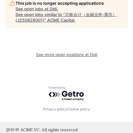
This job is no longer accepting applications
See open jobs at
Didi
.
See open jobs similar to "
总账会计（金融业务-重庆）
(J250828001)
"
ACME Capital
.
See more open positions at
Didi
Powered by Getro.com
Privacy policy
Cookie policy
2019 © ACME VC. All rights reserved.