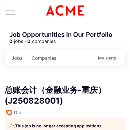
Job Opportunities In Our Portfolio
0
jobs ·
0
companies
Jobs
Companies
My
alerts
总账会计（金融业务-重庆）
(J250828001)
Didi
This job is no longer accepting applications