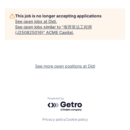
This job is no longer accepting applications
See open jobs at
Didi
.
See open jobs similar to "
推荐算法工程师
(J250825016)
"
ACME Capital
.
See more open positions at
Didi
Powered by Getro.com
Privacy policy
Cookie policy