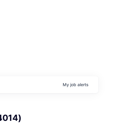
age
My
job
alerts
014)