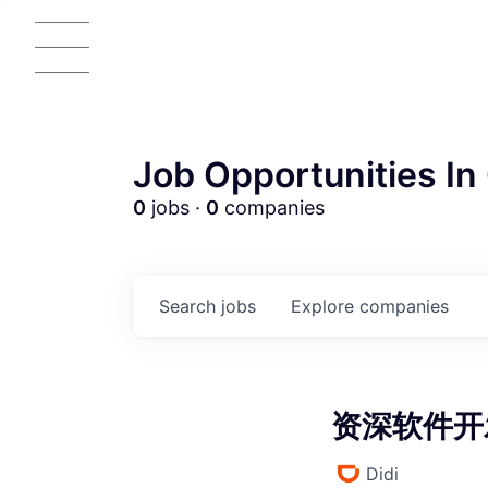
Job Opportunities In 
0
jobs ·
0
companies
AC
Search
jobs
Explore
companies
资深软件开发
Didi