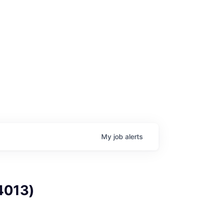
age
My
job
alerts
013)