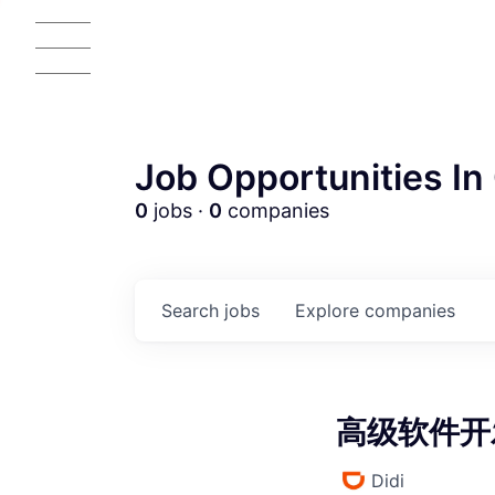
Job Opportunities In 
0
jobs ·
0
companies
AC
Search
jobs
Explore
companies
高级软件开发
Didi