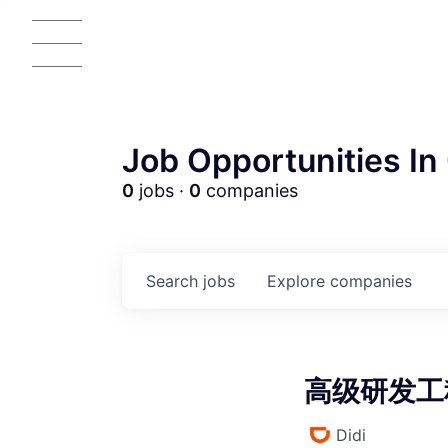
Job Opportunities In 
0
jobs ·
0
companies
AC
Search
jobs
Explore
companies
高级研发工程
Didi