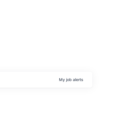
age
My
job
alerts