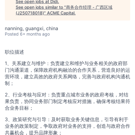
See open jobs at
Didi
.
See open jobs similar to "
商务合作经理 - 广西区域
ACME Homepage
(J250718018)
"
ACME Capital
.
nanning, guangxi, china
Posted
6+ months ago
职位描述
1、关系建立与维护：负责建立和维护与业务相关的政府部
门沟通渠道，保障政府机构融洽的合作关系，营造良好的运
营环境，建立高效的政府关系网络，完善与政府机构沟通机
制；
2、行业考核与应对：负责重点城市业务的政府考核，对结
果负责，协同业务部门制定考核应对措施，确保考核结果符
合业务目标；
3、政策研究与引导：及时获取业务关键信息，引导有利于
业务的政策制定，争取政府对业务的支持，创造与政府合作
共赢机会，提升品牌形象；