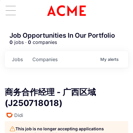
Job Opportunities In Our Portfolio
0
jobs ·
0
companies
Jobs
Companies
My
alerts
商务合作经理 - 广西区域
(J250718018)
Didi
This job is no longer accepting applications