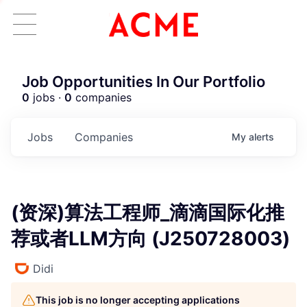
Job Opportunities In Our Portfolio
0
jobs ·
0
companies
Jobs
Companies
My
alerts
(资深)算法工程师_滴滴国际化推
荐或者LLM方向 (J250728003)
Didi
This job is no longer accepting applications