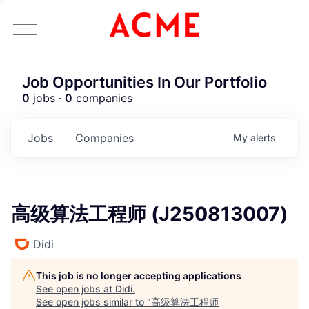
Job Opportunities In Our Portfolio
0
jobs ·
0
companies
Jobs
Companies
My
alerts
高级算法工程师 (J250813007)
Didi
This job is no longer accepting applications
See open jobs at
Didi
.
See open jobs similar to "
高级算法工程师