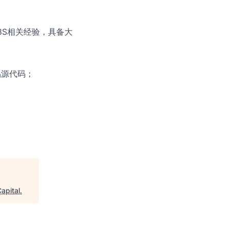
具备K8S相关经验，具备大
源产品源代码；
apital
.