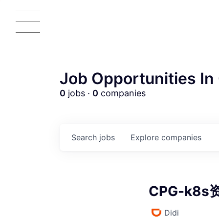
Job Opportunities In 
0
jobs ·
0
companies
AC
Search
jobs
Explore
companies
CPG-k8s
Didi