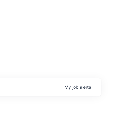
age
My
job
alerts