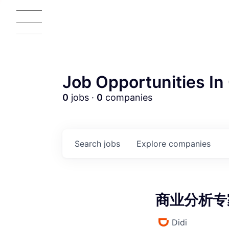
Job Opportunities In 
0
jobs ·
0
companies
AC
Search
jobs
Explore
companies
商业分析专家 
Didi