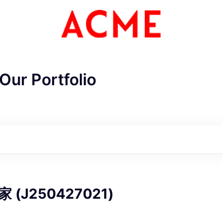
Our Portfolio
ME Homep
(J250427021)