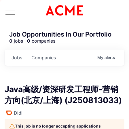
Job Opportunities In Our Portfolio
0
jobs ·
0
companies
Jobs
Companies
My
alerts
Java高级/资深研发工程师-营销
方向(北京/上海) (J250813033)
Didi
This job is no longer accepting applications