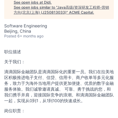
See open jobs at
Didi
.
See open jobs similar to "
Java高级/资深研发工程师-营销
ACME Homepage
方向(北京/上海) (J250813033)
"
ACME Capital
.
Software Engineering
Beijing, China
Posted
6+ months ago
职位描述
关于我们：
滴滴国际金融团队是滴滴国际化的重要一员。我们在拉美地
区积极推进电子支付、信贷、信用卡、商户收单等多元化服
务，致力于为海外当地用户提供更加便捷、优质的数字金融
服务体验。我们诚挚邀请真诚、 可靠、勇于挑战的您，和
我们携手并肩，迎接国际竞争的浪潮。和滴滴国际金融团队
一起，实现从0到1，从1到100的快速成长。
岗位职责：