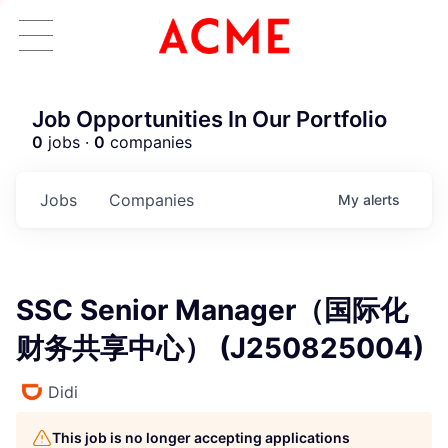
Job Opportunities In Our Portfolio
0
jobs ·
0
companies
Jobs
Companies
My
alerts
SSC Senior Manager（国际化
财务共享中心） (J250825004)
Didi
This job is no longer accepting applications