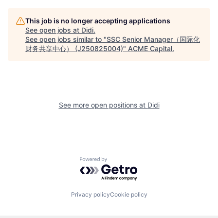
This job is no longer accepting applications
See open jobs at
Didi
.
See open jobs similar to "
SSC Senior Manager（国际化
财务共享中心） (J250825004)
"
ACME Capital
.
See more open positions at
Didi
Powered by Getro.com
Privacy policy
Cookie policy